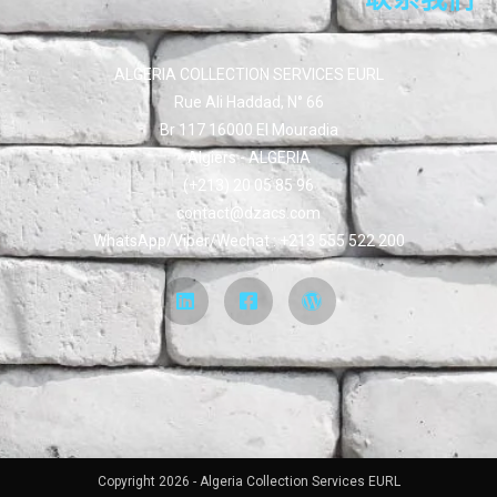
ALGERIA COLLECTION SERVICES EURL
Rue Ali Haddad, N° 66
Br 117 16000 El Mouradia
Algiers - ALGERIA
(+213) 20 05 85 96
contact@dzacs.com
WhatsApp/Viber/Wechat : +213 555 522 200
Copyright 2026 - Algeria Collection Services EURL