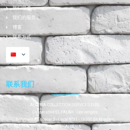
我们是谁
我们的服务
博客
联系方式
联系我们
ALGERIA COLLECTION SERVICES EURL
Coopérative EL-FALAH - Les vergers
Bâtiment A Escalier 3 - Local N°31 - 16330 Bir Khadem
Algiers - ALGERIA