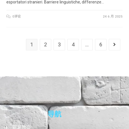
esportatori stranieri. Barriere linguistiche, differenze…
0评论
24 6 月 2025
1
2
3
4
…
6
导航
网站首页