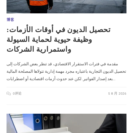
博客
تحصيل الديون في أوقات الأزمات:
وظيفة حيوية لحماية السيولة
واستمرارية الشركات
مقدمة في فترات الاستقرار الاقتصادي، قد تنظر بعض الشركات إلى
تحصيل الديون التجارية باعتباره مجرد مهمة إدارية تتولاها المصلحة المالية
بعد إصدار الفواتير. لكن عند حدوث أزمات اقتصادية أو اضطرابات…
0评论
5 8 月 2026