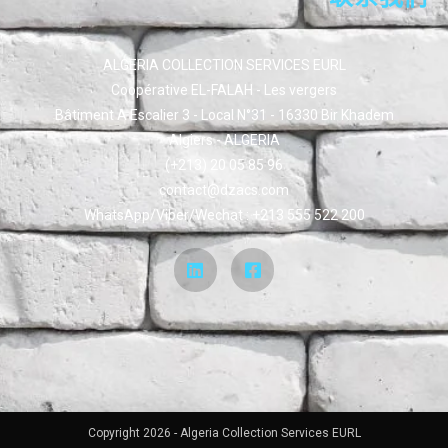
ALGERIA COLLECTION SERVICES EURL
Coopérative EL-FALAH - Les vergers
Bâtiment A Escalier 3 - Local N°31 - 16330 Bir Khadem
Algiers - ALGERIA
(+213) 20 05 85 96
contact@dzacs.com
WhatsApp/Viber/Wechat : +213 555 522 200
Copyright 2026 - Algeria Collection Services EURL