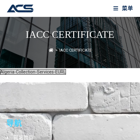
菜单
IACC CERTIFICATE
>
IACC CERTIFICATE
Algeria-Collection-Services-EURL
导航
网站首页