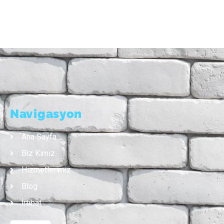
Navigasyon
Ana Sayfa
Biz Kimiz
Hizmetlerimiz
Blog
İrtibat