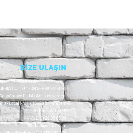
BİZE ULAŞIN
GERIA COLLECTION SERVICES EURL
Coopérative EL-FALAH - Les vergers
er 3 - Local N°31 - 16330 Bir Khadem
Algiers - ALGERIA
(+213) 20 05 85 96
contact@dzacs.com