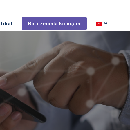
rtibat
Bir uzmanla konuşun