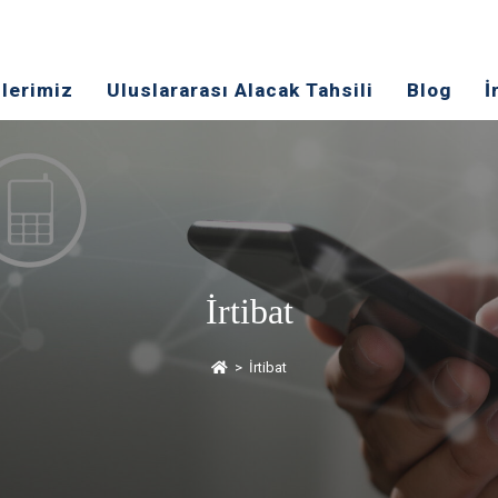
lerimiz
Uluslararası Alacak Tahsili
Blog
İ
İrtibat
>
İrtibat