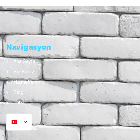
Navigasyon
Ana Sayfa
Biz Kimiz
Hizmetlerimiz
Blog
İrtibat