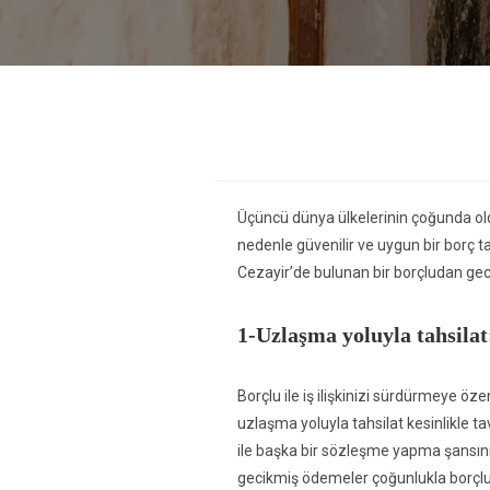
Üçüncü dünya ülkelerinin çoğunda oldu
nedenle güvenilir ve uygun bir borç tah
Cezayir’de bulunan bir borçludan geci
1-Uzlaşma yoluyla tahsilat
Borçlu ile iş ilişkinizi sürdürmeye ö
uzlaşma yoluyla tahsilat kesinlikle tav
ile başka bir sözleşme yapma şansını
gecikmiş ödemeler çoğunlukla borçlu