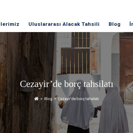
lerimiz
Uluslararası Alacak Tahsili
Blog
İ
Cezayir’de borç tahsilatı
>
Blog
>
Cezayir’de borç tahsilatı