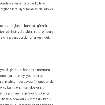
ğunda ise yabancı tedarikçilere
rçların icrai uygulamaları da sürekli
meleri; borçlunun bankası, gümrük,
etkili bir yol olabilir. Yerel bir borç
eneyimlerden, borçlunun ülkesindeki
r yasal işlemden önce icra memuru
 borçluya ödemeyi yapması için
caret mahkemesi davası (Injunction de
borcu kanıtlayan tüm dosyaları,
rek başvurmanız gerekir. Bunun için
 ticari alacaklarını sunmasını kabul