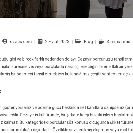
dzacs.com
2 Eylül 2023
Blog
3 mins read
ğu gibi ve birçok farklı nedenden dolayı, Cezayir borcunuzu tahsil etmek 
silat sürecine ve/veya borçlularla nasıl ilgileneceğini bilen etkili bir yerel
kmiş bir ödemeyi tahsil etmek için kullandığımız çeşitli yöntemleri açık
:
zen gösteriyorsanız ve ödeme gücü hakkında net kanıtlara sahipseniz (ör.
siye edilir. Cezayir iş kültüründe, bir şirkete karşı hukuki işlem başlatma
z kalmaz. Bu kategorideki borçlular söz konusu olduğunda şirket türüne
nun sorumluluğu dışındadır. Özellikle sevk edilmiş ekipman veya mal fa