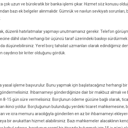
za çok uzun ve bürokratik bir banka işlemi çıkar. Hizmet söz konusu oldu
n bazı ek belgeler alınmalıdır. Gümrük ve navlun sevkiyatı sorunları, bo
.
larak, düzenli hatırlatmalar yapmayı unutmamanız gerekir. Telefon görüş
ine dâhil olan herhangi bir üçüncü taraf üzerindeki baskıyı sürdürmek için 
da düşünebilirsiniz. Yerel borç tahsilat uzmanları olarak edindiğimiz d
in caydırıcı bir kriter olduğunu gördük.
a yasal işleme başvurulur. Bunu yapmak için başlatacağınız herhangi bi
e göndermelisiniz. İhbarnameyi gönderdiğinize dair bir makbuz almalı ve
ren 8-15 gün süre vermelisiniz. Borçlunun ödeme gücüne bağlı olarak, ti
ılan ikinci yoldur. Borçluğunun bulunduğu yerdeki ticaret mahkemesine; 
ıları ve icra memuru aracılığıyla gönderilen en az bir ihbarnameyi ekleye
veya bir avukattan hizmet alabilirsiniz. Bazı mahkemeler alacaklının kendi