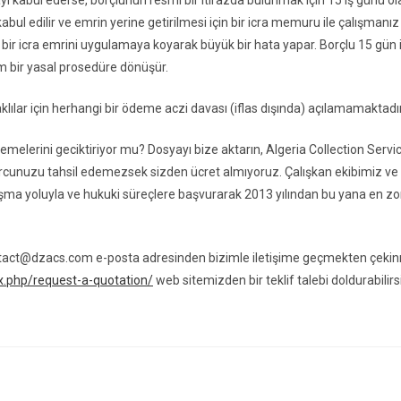
 kabul ederse, borçlunun resmî bir itirazda bulunmak için 15 iş günü ola
bul edilir ve emrin yerine getirilmesi için bir icra memuru ile çalışmanız
 bir icra emrini uygulamaya koyarak büyük bir hata yapar. Borçlu 15 gün
 bir yasal prosedüre dönüşür.
lılar için herhangi bir ödeme aczi davası (iflas dışında) açılamamaktadır
emelerini geciktiriyor mu? Dosyayı bize aktarın, Algeria Collection Servi
rcunuzu tahsil edemezsek sizden ücret almıyoruz. Çalışkan ekibimiz ve y
a yoluyla ve hukuki süreçlere başvurarak 2013 yılından bu yana en zorlu
ontact@dzacs.com e-posta adresinden bizimle iletişime geçmekten çeki
x.php/request-a-quotation/
web sitemizden bir teklif talebi doldurabilirs