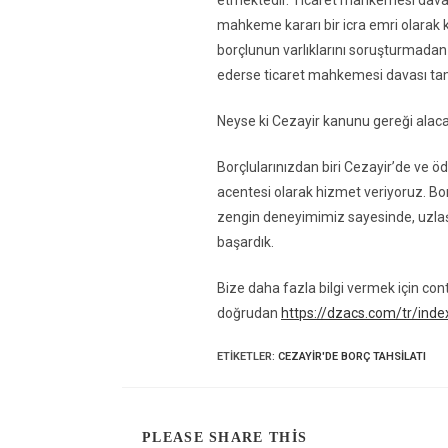
etmektedir. Ticaret mahkemesi davayı
mahkeme kararı bir icra emri olarak ka
borçlunun varlıklarını soruşturmadan
ederse ticaret mahkemesi davası tam
Neyse ki Cezayir kanunu gereği alacak
Borçlularınızdan biri Cezayir’de ve öd
acentesi olarak hizmet veriyoruz. Bo
zengin deneyimimiz sayesinde, uzlaşm
başardık.
Bize daha fazla bilgi vermek için c
doğrudan
https://dzacs.com/tr/inde
ETIKETLER
:
CEZAYIR'DE BORÇ TAHSILATI
PLEASE SHARE THIS