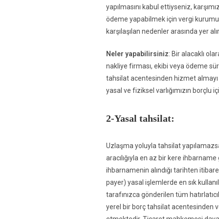
yapılmasını kabul ettiyseniz, karşımı
ödeme yapabilmek için vergi kurumunda
karşılaşılan nedenler arasında yer alır
Neler yapabilirsiniz
: Bir alacaklı o
nakliye firması, ekibi veya ödeme sürec
tahsilat acentesinden hizmet almayı 
yasal ve fiziksel varlığımızın borçlu iç
2-Yasal tahsilat:
Uzlaşma yoluyla tahsilat yapılamazs
aracılığıyla en az bir kere ihbarnam
ihbarnamenin alındığı tarihten itiba
payer) yasal işlemlerde en sık kullan
tarafınızca gönderilen tüm hatırlatıc
yerel bir borç tahsilat acentesinden 