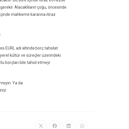
caktır. Bu süre içinde itiraz etmezse
 gerekir. Alacaklıların çoğu, öncesinde
 içinde mahkeme kararına itiraz
.
ces EURL adı altında borç tahsilat
erel kültür ve süreçler üzerindeki
 borçları bile tahsil etmeyi
nmeyin. Ya da
iniz.