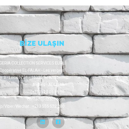
BİZE ULAŞIN
GERIA COLLECTION SERVICES EURL
Coopérative EL-FALAH - Les vergers
er 3 - Local N°31 - 16330 Bir Khadem
Algiers - ALGERIA
(+213) 20 05 85 96
contact@dzacs.com
/Viber/Wechat : +213 555 522 200