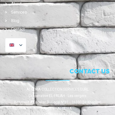
About
Services
Blog
Contact
CONTACT US
ALGERIA COLLECTION SERVICES EURL
Coopérative EL-FALAH - Les vergers
Bâtiment A Escalier 3 - Local N°31 - 16330 Bir Khadem
Algiers - ALGERIA