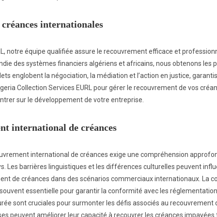
 créances internationales
L, notre équipe qualifiée assure le recouvrement efficace et professionn
die des systèmes financiers algériens et africains, nous obtenons les
ets englobent la négociation, la médiation et l’action en justice, garant
Algeria Collection Services EURL pour gérer le recouvrement de vos créan
ntrer sur le développement de votre entreprise.
nt international de créances
vrement international de créances exige une compréhension approfondi
s. Les barrières linguistiques et les différences culturelles peuvent infl
rement de créances dans des scénarios commerciaux internationaux. La c
t souvent essentielle pour garantir la conformité avec les réglementat
urée sont cruciales pour surmonter les défis associés au recouvrement 
ises peuvent améliorer leur capacité à recouvrer les créances impayées