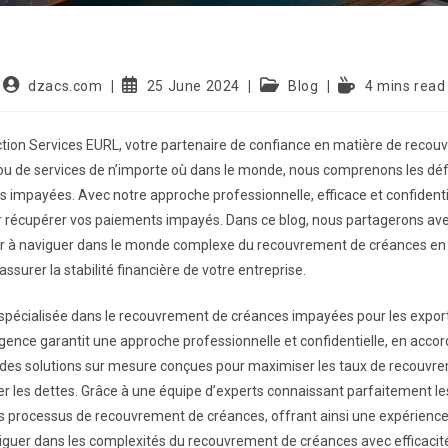
dzacs.com
25 June 2024
Blog
4 mins read
ection Services EURL, votre partenaire de confiance en matière de reco
ou de services de n’importe où dans le monde, nous comprenons les dé
tes impayées. Avec notre approche professionnelle, efficace et confidentie
r récupérer vos paiements impayés. Dans ce blog, nous partagerons ave
er à naviguer dans le monde complexe du recouvrement de créances en 
ssurer la stabilité financière de votre entreprise.
 spécialisée dans le recouvrement de créances impayées pour les export
gence garantit une approche professionnelle et confidentielle, en accordan
ns des solutions sur mesure conçues pour maximiser les taux de recouvr
er les dettes. Grâce à une équipe d’experts connaissant parfaitement le
s processus de recouvrement de créances, offrant ainsi une expérience 
viguer dans les complexités du recouvrement de créances avec efficaci