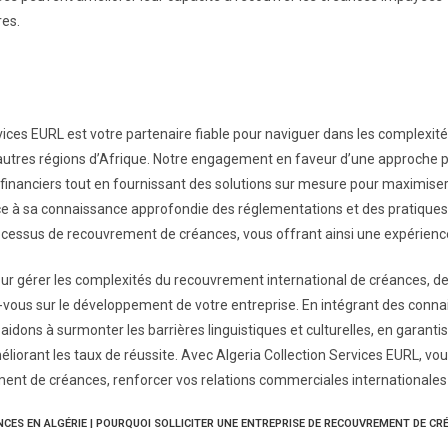
res.
rvices EURL est votre partenaire fiable pour naviguer dans les complex
’autres régions d’Afrique. Notre engagement en faveur d’une approche pr
ts financiers tout en fournissant des solutions sur mesure pour maximis
ce à sa connaissance approfondie des réglementations et des pratiques 
cessus de recouvrement de créances, vous offrant ainsi une expérience 
our gérer les complexités du recouvrement international de créances, de
z-vous sur le développement de votre entreprise. En intégrant des conna
dons à surmonter les barrières linguistiques et culturelles, en garanti
liorant les taux de réussite. Avec Algeria Collection Services EURL, vo
ent de créances, renforcer vos relations commerciales internationales 
ES EN ALGÉRIE | POURQUOI SOLLICITER UNE ENTREPRISE DE RECOUVREMENT DE CRÉ