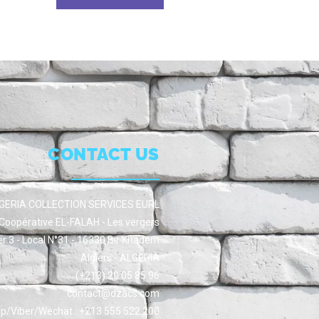
CONTACT US
GERIA COLLECTION SERVICES EURL
Coopérative EL-FALAH - Les vergers
er 3 - Local N°31 - 16330 Bir Khadem
Algiers - ALGERIA
(+213) 20 05 85 96
contact@dzacs.com
/Viber/Wechat : +213 555 522 200