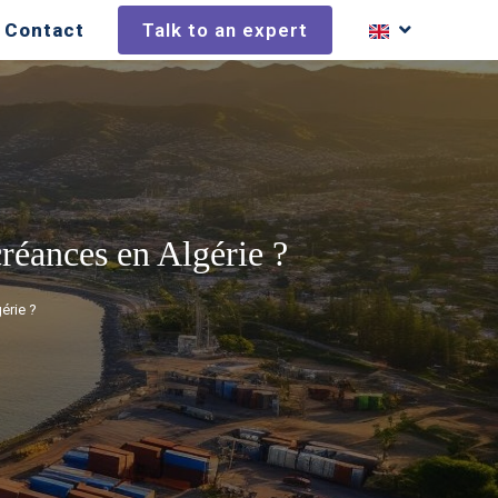
Contact
Talk to an expert
créances en Algérie ?
érie ?