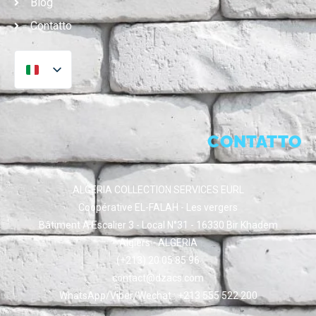
Blog
Contatto
CONTATTO
ALGERIA COLLECTION SERVICES EURL
Coopérative EL-FALAH - Les vergers
Bâtiment A Escalier 3 - Local N°31 - 16330 Bir Khadem
Algiers - ALGERIA
(+213) 20 05 85 96
contact@dzacs.com
WhatsApp/Viber/Wechat : +213 555 522 200