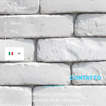
Principale
Chi siamo
Servizi
Blog
Contatto
CONTATTO
ALGERIA COLLECTION SERVICES EURL
Coopérative EL-FALAH - Les vergers