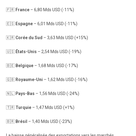
🇫🇷
France
– 6,80 Mds USD (-11%)
🇪🇸
Espagne
– 6,01 Mds USD (-11%)
🇰🇷
Corée du Sud
– 3,63 Mds USD (+15%)
🇺🇸
États-Unis
– 2,54 Mds USD (-19%)
🇧🇪
Belgique
– 1,68 Mds USD (-17%)
🇬🇧
Royaume-Uni
– 1,62 Mds USD (-16%)
🇳🇱
Pays-Bas
– 1,56 Mds USD (-24%)
🇹🇷
Turquie
– 1,47 Mds USD (+1%)
🇧🇷
Brésil
– 1,40 Mds USD (-23%)
La baisse généralisée des exportations vers les marchés