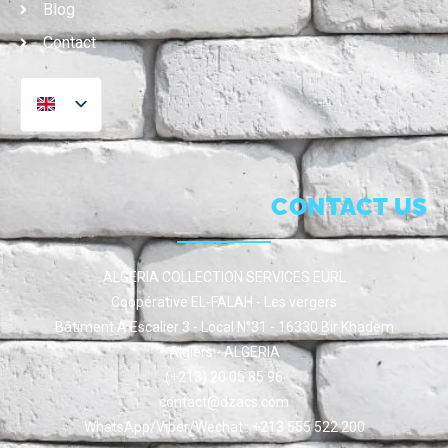
Blog
Contact
CONTACT US
ALGERIA COLLECTION SERVICES EURL
Coopérative EL-FALAH - Les vergers
Bâtiment A Escalier 3 - Local N°31 - 16330 Bir Khadem
Algiers - ALGERIA
(+213) 20 05 85 96
contact@dzacs.com
WhatsApp/Viber/Wechat : +213 555 522 200