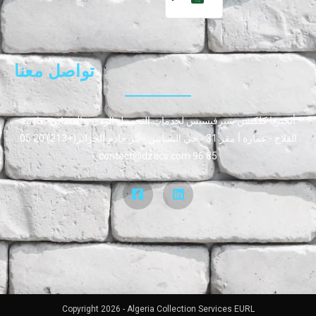
تواصل معنا
ألجيريا كلكشن سيرفيسيس لخدمات التحصيل الودي و القضائي تعاونية
الفلاح - عمارة أ مقر 31 - حي البساتين - بئر خادم الجزائر(+213) 20 05
85 96 contact@dzacs.com
Copyright 2026 - Algeria Collection Services EURL