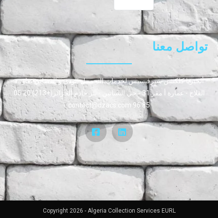
تواصل معنا
ألجيريا كلكشن سيرفيسيس لخدمات التحصيل الودي و القضائي تعاونية
الفلاح - عمارة أ مقر 31 - حي البساتين - بئر خادم الجزائر(+213) 20 05
85 96 contact@dzacs.com
Copyright 2026 - Algeria Collection Services EURL