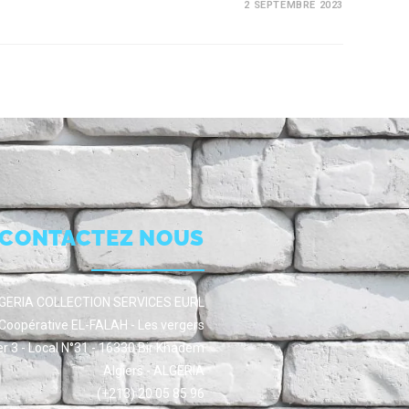
2 SEPTEMBRE 2023
CONTACTEZ NOUS
GERIA COLLECTION SERVICES EURL
Coopérative EL-FALAH - Les vergers
er 3 - Local N°31 - 16330 Bir Khadem
Algiers - ALGERIA
(+213) 20 05 85 96