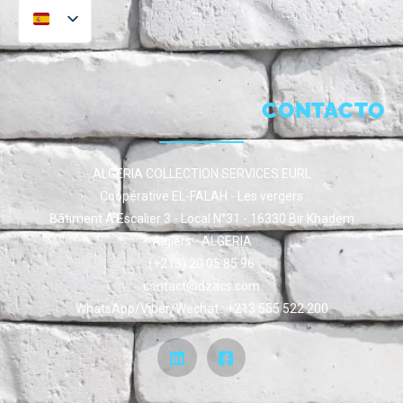
CONTACTO
ALGERIA COLLECTION SERVICES EURL
Coopérative EL-FALAH - Les vergers
Bâtiment A Escalier 3 - Local N°31 - 16330 Bir Khadem
Algiers - ALGERIA
(+213) 20 05 85 96
contact@dzacs.com
WhatsApp/Viber/Wechat : +213 555 522 200